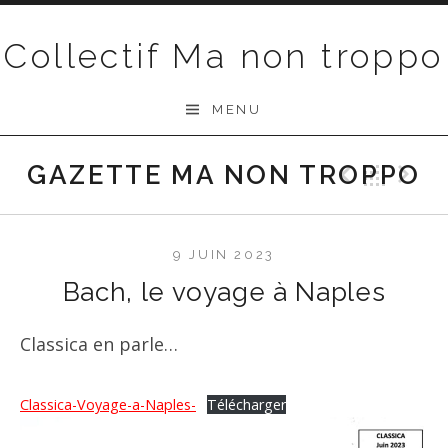
Passer au contenu
Collectif Ma non troppo
MENU
GAZETTE MA NON TROPPO
Précéd
Ret
S
9 JUIN 2023
Bach, le voyage à Naples
Classica en parle…
Classica-Voyage-a-Naples-
Télécharger