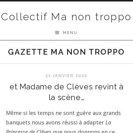
Passer au contenu
Collectif Ma non troppo
MENU
GAZETTE MA NON TROPPO
Précéd
Ret
S
31 JANVIER 2022
et Madame de Clèves revint à
la scène…
Même si les temps ne sont guère aux grands
banquets nous avons réussi à adapter
La
Princesse de Clèves
que nous donnons en ce