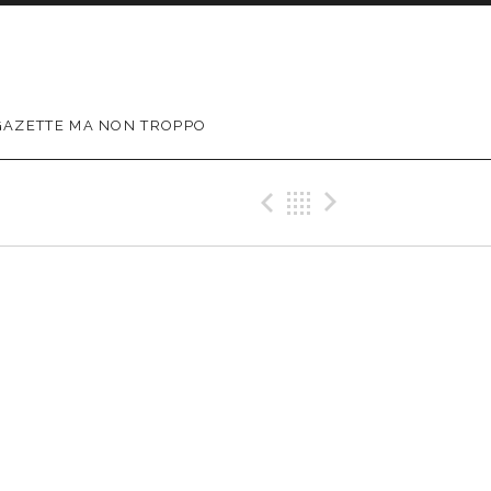
GAZETTE MA NON TROPPO
Précédent Gig
Retour
Suivant G