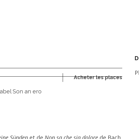
D
P
Acheter les places
Label Son an ero
eine Sünden
et de
Non sa che sia dolore
de Bach