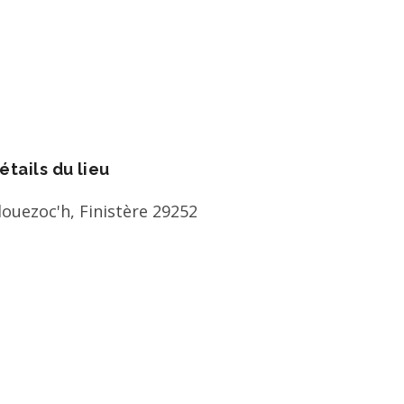
étails du lieu
louezoc'h
,
Finistère
29252