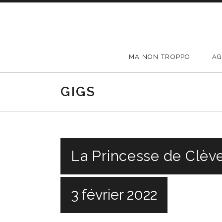
Passer au contenu
MA NON TROPPO
A
GIGS
La Princesse de Clève
3 février 2022