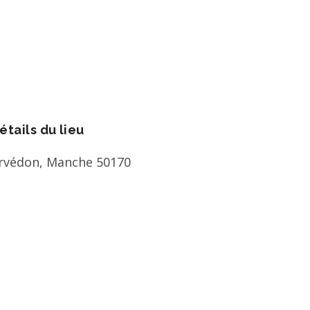
étails du lieu
rvédon
,
Manche
50170