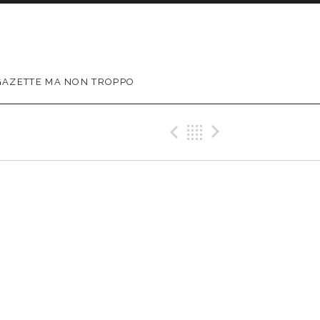
GAZETTE MA NON TROPPO
Précédent Gig
Retour
Suivant G