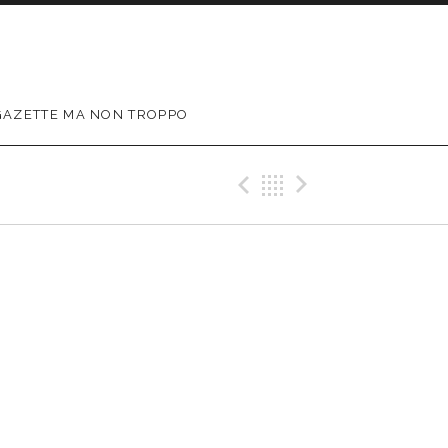
GAZETTE MA NON TROPPO
Précédent Gig
Retour
Suivant G