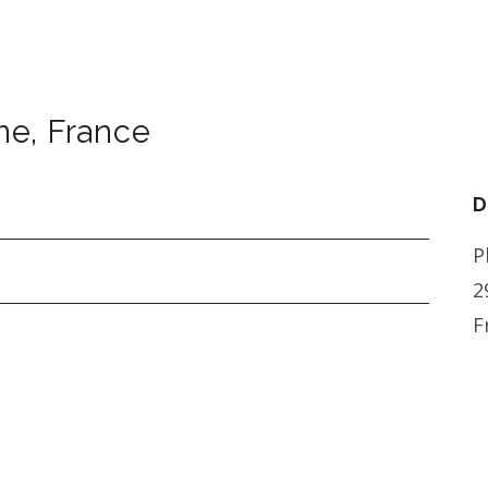
ne
,
France
D
P
2
F