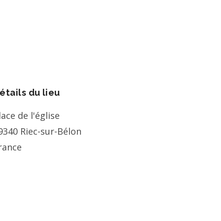
étails du lieu
lace de l'église
9340
Riec-sur-Bélon
rance