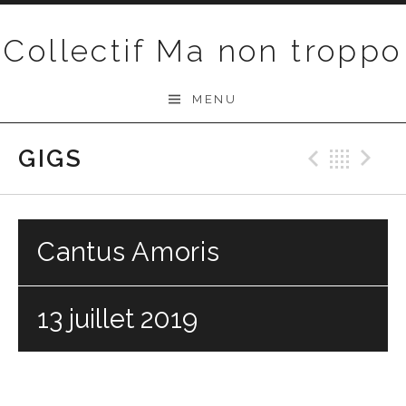
Passer au contenu
Collectif Ma non troppo
MENU
GIGS
Précéd
Ret
S
Cantus Amoris
13 juillet 2019