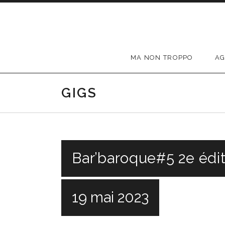
Passer au contenu
MA NON TROPPO
A
GIGS
Bar’baroque#5 2e édit
19 mai 2023