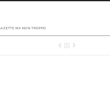
GAZETTE MA NON TROPPO
Précédent Gig
Retour
Suivant G